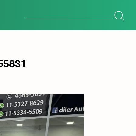
Botón de búsqueda
Buscar:
655831