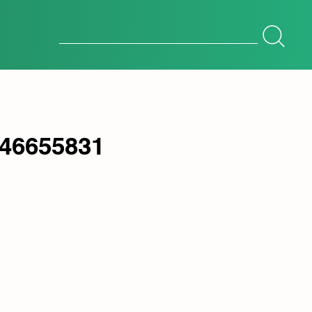
Botón de búsqueda
Buscar:
 46655831